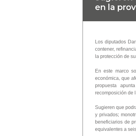
en la prov
Los diputados Darí
contener, refinanc
la protección de s
En este marco so
económica, que afe
propuesta apunt
recomposición de 
Sugieren que podrá
y privados; monotr
beneficiarios de 
equivalentes a sei