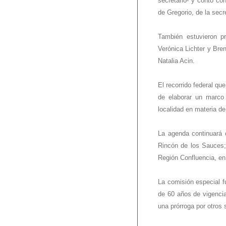
secretario- y contó co
de Gregorio, de la sec
También estuvieron p
Verónica Lichter y Bren
Natalia Acin.
El recorrido federal qu
de elaborar un marco
localidad en materia d
La agenda continuará 
Rincón de los Sauces; 
Región Confluencia, en
La comisión especial f
de 60 años de vigencia
una prórroga por otros