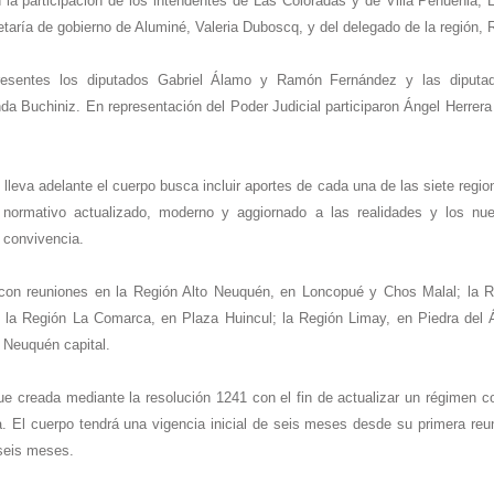
n la participación de los intendentes de Las Coloradas y de Villa Pehuenia, L
retaría de gobierno de Aluminé, Valeria Duboscq, y del delegado de la región,
resentes los diputados Gabriel Álamo y Ramón Fernández y las diputad
da Buchiniz. En representación del Poder Judicial participaron Ángel Herrera
e lleva adelante el cuerpo busca incluir aportes de cada una de las siete region
 normativo actualizado, moderno y aggiornado a las realidades y los nu
e convivencia.
con reuniones en la Región Alto Neuquén, en Loncopué y Chos Malal; la 
la Región La Comarca, en Plaza Huincul; la Región Limay, en Piedra del Ág
 Neuquén capital.
ue creada mediante la resolución 1241 con el fin de actualizar un régimen 
. El cuerpo tendrá una vigencia inicial de seis meses desde su primera reun
 seis meses.