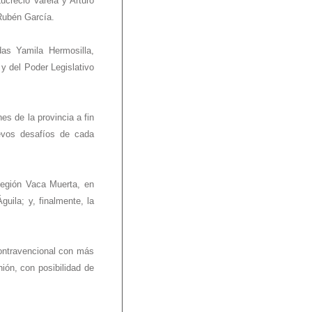
ucrecio Varela y Arturo
 Rubén García.
as Yamila Hermosilla,
 y del Poder Legislativo
es de la provincia a fin
evos desafíos de cada
Región Vaca Muerta, en
uila; y, finalmente, la
contravencional con más
ión, con posibilidad de