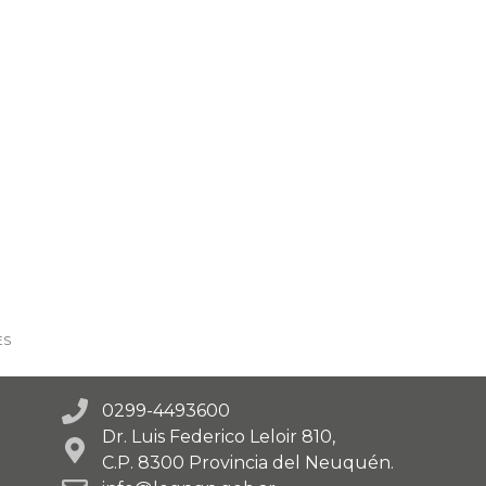
ES
0299-4493600
Dr. Luis Federico Leloir 810,
C.P. 8300 Provincia del Neuquén.