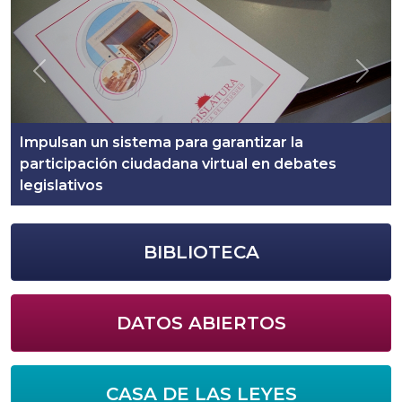
Previous
Next
Impulsan un sistema para garantizar la
participación ciudadana virtual en debates
Hid
legislativos
de 
BIBLIOTECA
DATOS ABIERTOS
CASA DE LAS LEYES