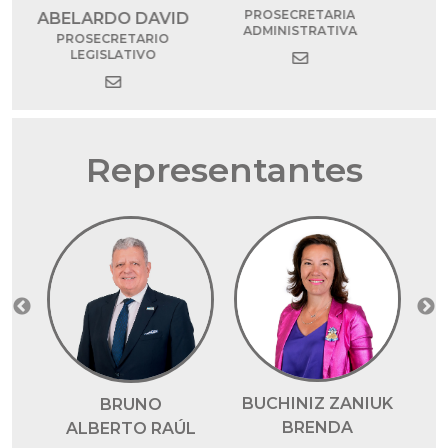
VICEPRESIDENTA 1RA A
PROSECRETARIA
ID
V
CARGO DE LA
ADMINISTRATIVA
PRESIDENCIA
Representantes
MONZANI
GUILLERMO
CLAUDIO
BUCHINIZ ZANIUK
BRENDA
ÚL