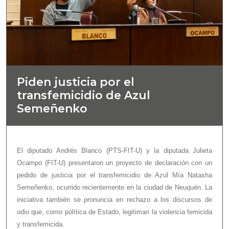
Piden justicia por el
transfemicidio de Azul
Semeñenko
El diputado Andrés Blanco (PTS-FIT-U) y la diputada Julieta
Ocampo (FIT-U) presentaron un proyecto de declaración con un
pedido de justicia por el transfemicidio de Azul Mía Natasha
Semeñenko, ocurrido recientemente en la ciudad de Neuquén. La
iniciativa también se pronuncia en rechazo a los discursos de
odio que, como política de Estado, legitiman la violencia femicida
y transfemicida.