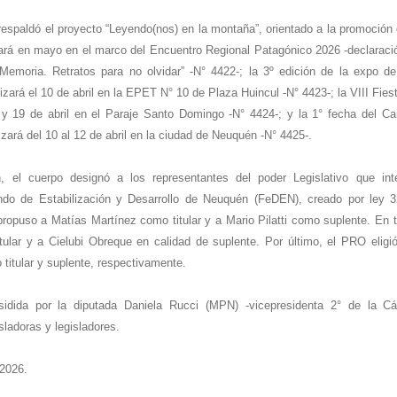
espaldó el proyecto “Leyendo(nos) en la montaña”, orientado a la promoción de 
tará en mayo en el marco del Encuentro Regional Patagónico 2026 -declaraci
 Memoria. Retratos para no olvidar” -N° 4422-; la 3º edición de la expo de
izará el 10 de abril en la EPET N° 10 de Plaza Huincul -N° 4423-; la VIII Fies
8 y 19 de abril en el Paraje Santo Domingo -N° 4424-; y la 1° fecha del C
zará del 10 al 12 de abril en la ciudad de Neuquén -N° 4425-.
n, el cuerpo designó a los representantes del poder Legislativo que in
ndo de Estabilización y Desarrollo de Neuquén (FeDEN), creado por ley 3
opuso a Matías Martínez como titular y a Mario Pilatti como suplente. En 
tular y a Cielubi Obreque en calidad de suplente. Por último, el PRO elig
itular y suplente, respectivamente.
sidida por la diputada Daniela Rucci (MPN) -vicepresidenta 2° de la C
isladoras y legisladores.
 2026.