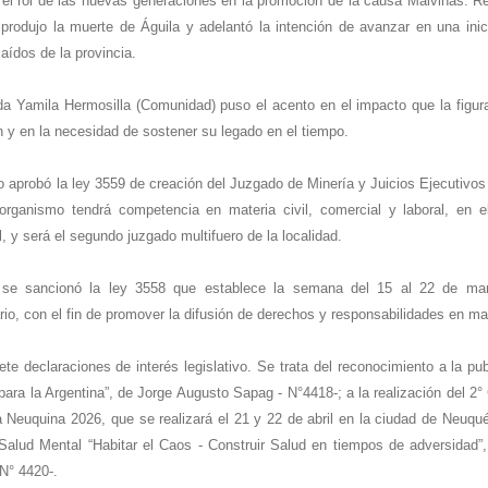
 el rol de las nuevas generaciones en la promoción de la causa Malvinas. Re
produjo la muerte de Águila y adelantó la intención de avanzar en una ini
aídos de la provincia.
ada Yamila Hermosilla (Comunidad) puso el acento en el impacto que la figur
 y en la necesidad de sostener su legado en el tiempo.
o aprobó la ley 3559 de creación del Juzgado de Minería y Juicios Ejecutivos
organismo tendrá competencia en materia civil, comercial y laboral, en e
l, y será el segundo juzgado multifuero de la localidad.
 se sancionó la ley 3558 que establece la semana del 15 al 22 de m
io, con el fin de promover la difusión de derechos y responsabilidades en m
e declaraciones de interés legislativo. Se trata del reconocimiento a la pub
para la Argentina”, de Jorge Augusto Sapag - N°4418-; a la realización del 2
 Neuquina 2026, que se realizará el 21 y 22 de abril en la ciudad de Neuqué
Salud Mental “Habitar el Caos - Construir Salud en tiempos de adversidad”,
-N° 4420-.