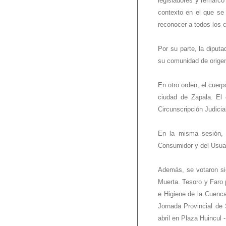
legisladores y remarcó
contexto en el que se 
reconocer a todos los c
Por su parte, la diput
su comunidad de origen
En otro orden, el cuerp
ciudad de Zapala. El 
Circunscripción Judicia
En la misma sesión,
Consumidor y del Usuar
Además, se votaron siet
Muerta. Tesoro y Faro 
e Higiene de la Cuenca
Jornada Provincial de 
abril en Plaza Huincul 