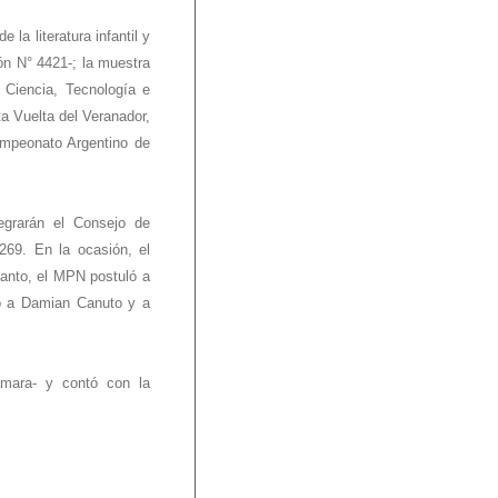
la literatura infantil y
ón N° 4421-; la muestra
 Ciencia, Tecnología e
ta Vuelta del Veranador,
ampeonato Argentino de
tegrarán el Consejo de
269. En la ocasión, el
tanto, el MPN postuló a
ió a Damian Canuto y a
ámara- y contó con la