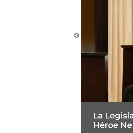
La Legisla
Héroe Ne