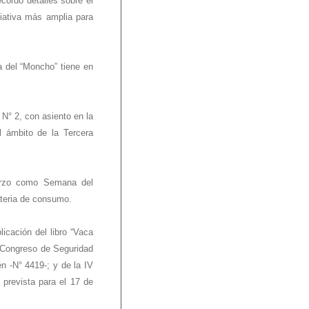
cordó detalles sobre el
ciativa más amplia para
a del “Moncho” tiene en
 N° 2, con asiento en la
l ámbito de la Tercera
arzo como Semana del
ateria de consumo.
licación del libro “Vaca
° Congreso de Seguridad
n -N° 4419-; y de la IV
 prevista para el 17 de