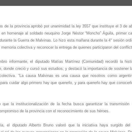
 de la provincia aprobó por unanimidad la ley 3557 que instituye el 3 de a
 en homenaje al soldado neuquino Jorge Néstor “Moncho” Águila, primer c
durante la Guerra de Malvinas. Lo hizo esta mañana durante la 4° sesión ordi
a memoria colectiva y reconocer la entrega de quienes participaron del conflict
ro informante, el diputado Matías Martínez (Comunidad) recordó la histo
, donde creció y cursó sus estudios; y destacó la importancia de sostener
d colectiva. “La causa Malvinas es una causa que nosotros como argent
para cuidar algo primero hay que quererlo, y para quererlo hay que conocerl
 que la institucionalización de la fecha busca garantizar la transmisión i
compromiso de la provincia con el reconocimiento de sus héroes.
ia, el diputado Alberto Bruno valoró que la iniciativa haya surgido del 