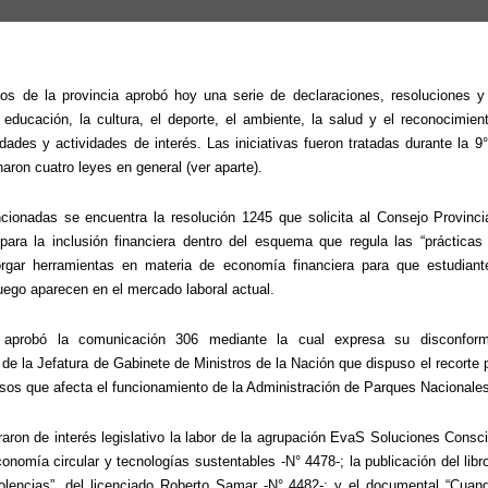
s de la provincia aprobó hoy una serie de declaraciones, resoluciones y
educación, la cultura, el deporte, el ambiente, la salud y el reconocimient
idades y actividades de interés. Las iniciativas fueron tratadas durante la 9° 
ron cuatro leyes en general (ver aparte).
cionadas se encuentra la resolución 1245 que solicita al Consejo Provinci
 para la inclusión financiera dentro del esquema que regula las “prácticas p
torgar herramientas en materia de economía financiera para que estudiante
ego aparecen en el mercado laboral actual.
 aprobó la comunicación 306 mediante la cual expresa su disconformi
de la Jefatura de Gabinete de Ministros de la Nación que dispuso el recorte 
sos que afecta el funcionamiento de la Administración de Parques Nacionale
raron de interés legislativo la labor de la agrupación EvaS Soluciones Consci
onomía circular y tecnologías sustentables -N° 4478-; la publicación del libro 
olencias”, del licenciado Roberto Samar -N° 4482-; y el documental “Cuando