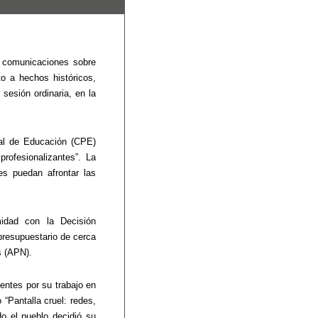
 comunicaciones sobre 
o a hechos históricos, 
sesión ordinaria, en la 
al de Educación (CPE) 
rofesionalizantes”. La 
s puedan afrontar las 
dad con la Decisión 
presupuestario de cerca 
s (APN).
entes por su trabajo en 
“Pantalla cruel: redes, 
 el pueblo decidió su 