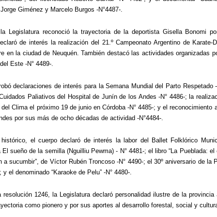
r Jorge Giménez y Marcelo Burgos -N°4487-.
la Legislatura reconoció la trayectoria de la deportista Gisella Bonomi p
eclaró de interés la realización del 21.º Campeonato Argentino de Karate-
re en la ciudad de Neuquén. También destacó las actividades organizadas por 
del Este -N° 4489-.
ó declaraciones de interés para la Semana Mundial del Parto Respetado -N°
uidados Paliativos del Hospital de Junín de los Andes -N° 4486-; la realizac
 del Clima el próximo 19 de junio en Córdoba -N° 4485-; y el reconocimiento a
ndes por sus más de ocho décadas de actividad -N°4484-.
 histórico, el cuerpo declaró de interés la labor del Ballet Folklórico Munic
 El sueño de la semilla (Nguilliu Pewma) - N° 4481-; el libro “La Pueblada: el c
 a sucumbir”, de Víctor Rubén Troncoso -N° 4490-; el 30º aniversario de la P
; y el denominado “Karaoke de Pelu” -N° 4480-.
 resolución 1246, la Legislatura declaró personalidad ilustre de la provinci
yectoria como pionero y por sus aportes al desarrollo forestal, social y cultu