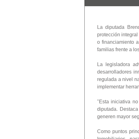
La diputada Bren
protección integra
o financiamiento a
familias frente a l
La legisladora ad
desarrolladores in
regulada a nivel n
implementar herram
"Esta iniciativa n
diputada. Destaca
generen mayor segu
Como puntos princi
Inmobiliarios, pa