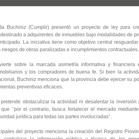
da Buchiniz (Cumplir) presentó un proyecto de ley para cr
l destinado a adquirentes de inmuebles bajo modalidades de pr
nticipado. La iniciativa tiene como objetivo central resguardar
os riesgos de obras paralizadas e incumplimientos contractuales.
vierte sobre la marcada asimetría informativa y financiera e
mobiliarios y los compradores de buena fe. Si bien la activid
acional, Buchiniz menciona que la provincia debe ejercer su po
ientas preventivas eficaces.
o pretende obstaculizar la actividad ni desalentar la inversión 
 que "por el contrario, busca fortalecer el mercado mediante
ridad jurídica para todas las partes involucradas".
pales del proyecto menciona la creación del Registro Provin
ra centralizar la información pública y técnica de los proy