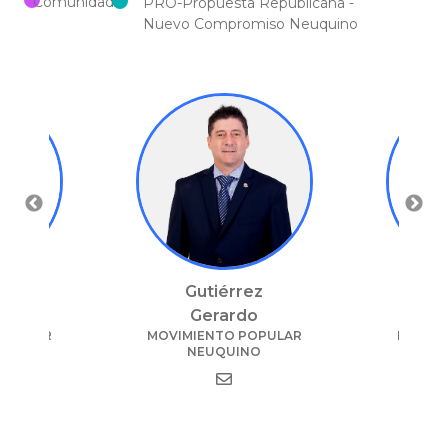
#
Comunidad
#
PRO-Propuesta Republicana -
Nuevo Compromiso Neuquino
ez
Gutiérrez
O
Noemí
Gerardo
Ciel
OPULAR
MOVIMIENTO POPULAR
MOVIM
NO
NEUQUINO
N